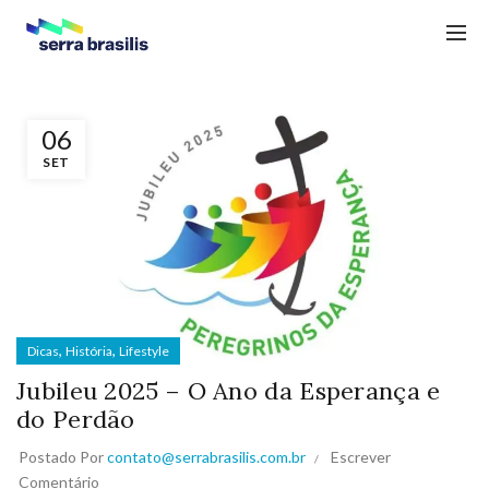
06
SET
,
,
Dicas
História
Lifestyle
Jubileu 2025 – O Ano da Esperança e
do Perdão
Postado Por
contato@serrabrasilis.com.br
Escrever
Comentário